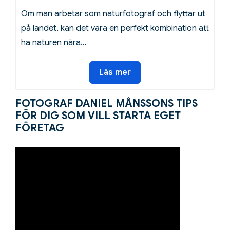
Om man arbetar som naturfotograf och flyttar ut
på landet, kan det vara en perfekt kombination att
ha naturen nära…
Ta
Läs mer
naturbilder
och
FOTOGRAF DANIEL MÅNSSONS TIPS
lägg
FÖR DIG SOM VILL STARTA EGET
nytt
FÖRETAG
tak
på
landet