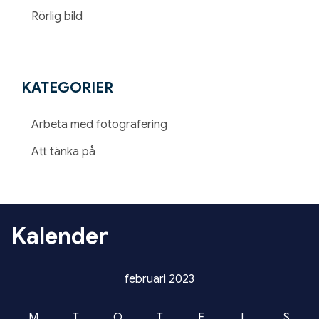
Rörlig bild
KATEGORIER
Arbeta med fotografering
Att tänka på
Kalender
februari 2023
M
T
O
T
F
L
S